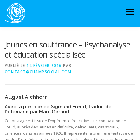
Aller
au
Menu
contenu
ACCUEIL
OUVRAGES
RESSOURCES
Jeunes en souffrance – Psychanalyse
et éducation spécialisée
PARTENAIRES
AGENDA
PUBLIÉ LE
12 FÉVRIER 2016
PAR
CONTACT@CHAMPSOCIAL.COM
August Aichhorn
Avec la préface de Sigmund Freud, traduit de
l’allemand par Marc Géraud
Cet ouvrage est issu de l’expérience éducative d’un compagnon de
Freud, auprès des jeunes en difficulté, délinquants, cas sociaux,
carencés, dans les années 1920. Il représente la première tentative de
fonder l’acte éducatif à partir de la psychanalyse. D’une grande richesse