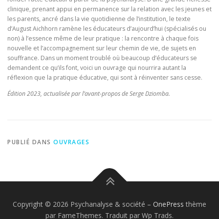
clinique, prenant appui en permanence sur la relation avec les jeunes et
les parents, ancré dans la vie quotidienne de l’institution, le texte
d’August Aichhorn ramène les éducateurs d’aujourd’hui (spécialisés ou
non) à l’essence même de leur pratique : la rencontre à chaque fois
nouvelle et l’accompagnement sur leur chemin de vie, de sujets en
souffrance. Dans un moment troublé où beaucoup d’éducateurs se
demandent ce qu’ils font, voici un ouvrage qui nourrira autant la
réflexion que la pratique éducative, qui sont à réinventer sans cesse.
Édition 2023, actualisée par l’avant-propos de Serge Dziomba.
PUBLIÉ DANS
OUVRAGES
Copyright © 2026 Psychanalyse & société
–
OnePress
thème
par FameThemes. Traduit par Wp Trads.