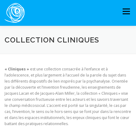
Aller
au
Menu
contenu
ACCUEIL
OUVRAGES
RESSOURCES
COLLECTION CLINIQUES
PARTENAIRES
AGENDA
« Cliniques »
est une collection consacrée à l’enfance et à
l’adolescence, et plus largement à l’accueil de la parole du sujet dans
les différents dispositifs de lien inspirés par la psychanalyse. Orientée
par la découverte et l’invention freudienne, les enseignements de
Jacques Lacan et de Jacques-Alain Miller, la collection « Cliniques » vise
une conversation fructueuse entre les acteurs et les savoirs traversant
le champ médicosocial. L’accent est porté sur la singularité, le cas par
cas, l’invention, le sens ou le hors-sens qui se font jour dans la rencontre
et dans les espaces institutionnels, les enjeux cliniques qui font le cœur
battant des pratiques relationnelles.