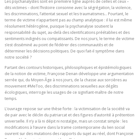
Les psychanalystes sont en première ligne auprès de celles et ceux –
dits victimes – dont l’histoire consonne avec la ségrégation, la violence,
les discriminations, l’attentat sexuel et les traumatismes… Pourtant, le
terme de victime n’appartient pas au champ analytique : il lui est même
résolument hétérogène, puisque la psychanalyse soutient la
responsabilité du sujet, au-delà des identifications préétablies et des
sentiments indignés ou compatissants. De nos jours, le terme de victime
s’est disséminé au point de fédérer des communautés et de
déterminer les décisions politiques. De quoi fait-il symptôme dans
notre société ?
Partant des contours historiques, philosophiques et épistémologiques
de la notion de victime, Françoise Denan développe une argumentation
serrée qui, du Moyen-Âge à nos jours, de la chasse aux sorcières au
mouvement #MeToo, des discriminations sexuelles aux dégâts
écologiques, interroge les usages de ce signifiant-maître de notre
temps.
L’ouvrage repose sur une thèse forte : la victimisation de la société va
de pair avec le déclin du patriarcat et des figures d’autorité à prétention
universelle. Il n’y a là ni dépit ni nostalgie, mais un constat simple : les
modifications à l’œuvre dans la trame contemporaine du lien social
ouvrent sur des mutations des rapports du sujet au réel, dont Françoise