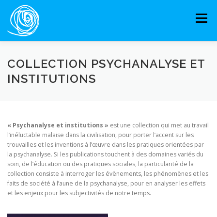
Aller
au
Menu
contenu
ACCUEIL
OUVRAGES
RESSOURCES
COLLECTION PSYCHANALYSE ET
INSTITUTIONS
PARTENAIRES
AGENDA
« Psychanalyse et institutions »
est une collection qui met au travail
l’inéluctable malaise dans la civilisation, pour porter l’accent sur les
trouvailles et les inventions à l’œuvre dans les pratiques orientées par
la psychanalyse. Si les publications touchent à des domaines variés du
soin, de l’éducation ou des pratiques sociales, la particularité de la
collection consiste à interroger les évènements, les phénomènes et les
faits de société à l’aune de la psychanalyse, pour en analyser les effets
et les enjeux pour les subjectivités de notre temps.