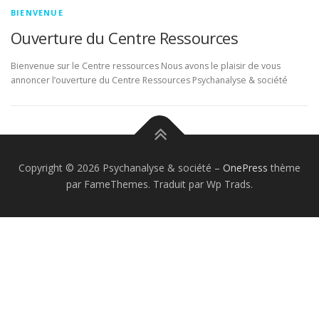
BIENVENUE
Ouverture du Centre Ressources
Bienvenue sur le Centre ressources Nous avons le plaisir de vous
annoncer l’ouverture du Centre Ressources Psychanalyse & société
Copyright © 2026 Psychanalyse & société
–
OnePress
thème
par FameThemes. Traduit par Wp Trads.